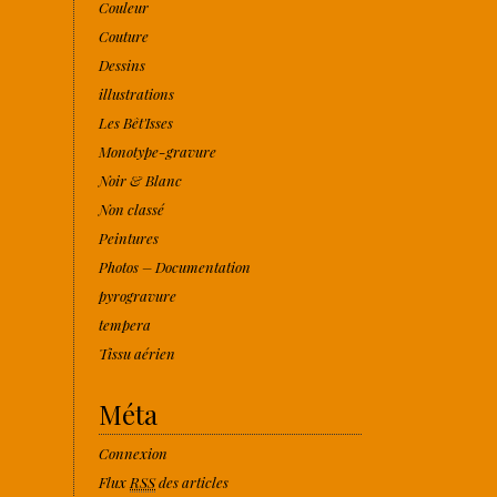
Couleur
Couture
Dessins
illustrations
Les Bêt'Isses
Monotype-gravure
Noir & Blanc
Non classé
Peintures
Photos – Documentation
pyrogravure
tempera
Tissu aérien
Méta
Connexion
Flux
RSS
des articles