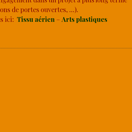
ions de portes ouvertes, …).
s ici:
Tissu aérien
–
Arts plastiques