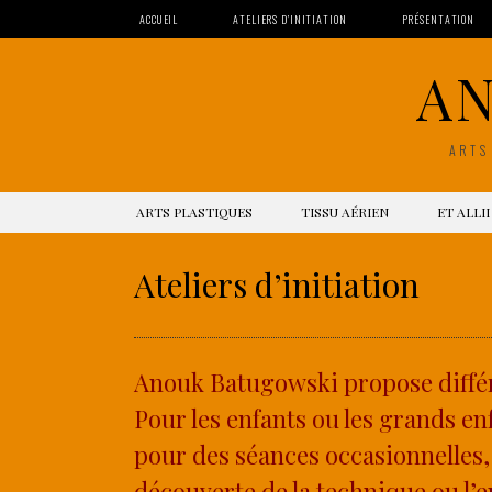
ACCUEIL
ATELIERS D’INITIATION
PRÉSENTATION
A
ARTS
SKIP TO CONTENT
ARTS PLASTIQUES
TISSU AÉRIEN
ET ALLII
Ateliers d’initiation
Anouk Batugowski propose différen
Pour les enfants ou les grands e
pour des séances occasionnelles,
découverte de la technique ou l’