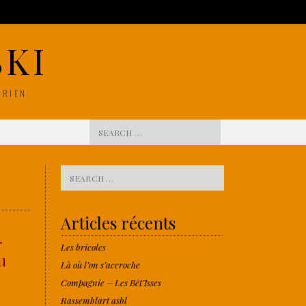
KI
ÉRIEN
Search for:
Search for:
Articles récents
.
Les bricoles
u
Là où l’on s’accroche
Compagnie – Les Bêt’Isses
Rassemblart asbl