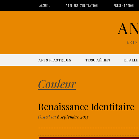
ACCUEIL
ATELIERS D’INITIATION
PRÉSENTATION
A
ARTS
SKIP TO CONTENT
ARTS PLASTIQUES
TISSU AÉRIEN
ET ALLII
Couleur
Renaissance Identitaire
Posted on
6 septembre 2015