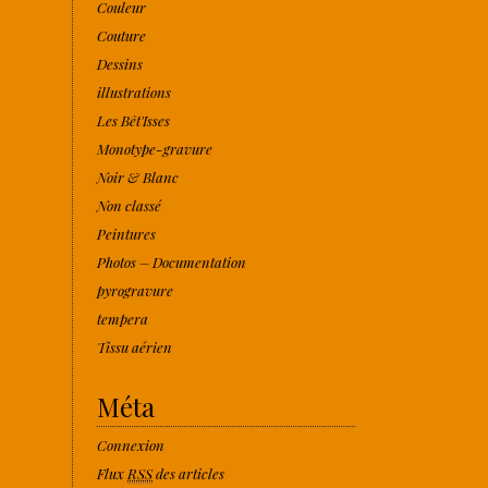
Couleur
Couture
Dessins
illustrations
Les Bêt'Isses
Monotype-gravure
Noir & Blanc
Non classé
Peintures
Photos – Documentation
pyrogravure
tempera
Tissu aérien
Méta
Connexion
Flux
RSS
des articles