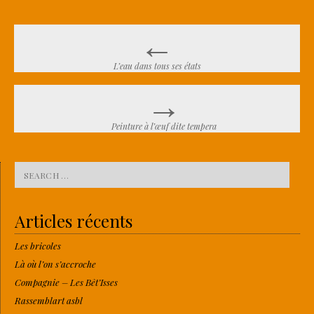
←
Post navigation
L’eau dans tous ses états
→
Peinture à l’œuf dite tempera
Search for:
Articles récents
Les bricoles
Là où l’on s’accroche
Compagnie – Les Bêt’Isses
Rassemblart asbl